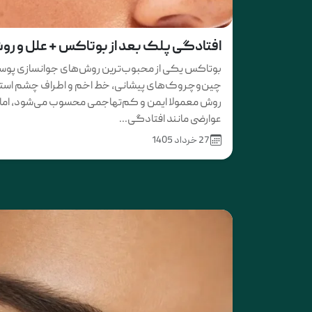
افتادگی پلک بعد از بوتاکس + علل و ر
بوتاکس یکی از محبوب‌ترین روش‌های جوانسازی پو
چین‌وچروک‌های پیشانی، خط اخم و اطراف چشم استفاد
روش معمولا ایمن و کم‌تهاجمی محسوب می‌شود، اما 
عوارضی مانند افتادگی...
27 خرداد 1405