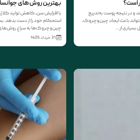
ر است؟
بهترین روش های جوانساز
 و در نتیجه پوست به‌تدریج
با افزایش سن، کاهش تولید کلاژن
تواند باعث ایجاد چین‌وچروک،
استحکام خود را از دست بدهد. بس
سیاری از...
چین‌وچروک‌ها به سراغ روش‌های غ
31 خرداد 1405