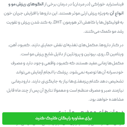
فیناستراید خوراکی (در مردان) در درمان برخی از
الگوهای ریزش مو و
انواع آن
به‌ویژه ریزش ارثی موثر هستند. این داروها با افزایش جریان خون
به فولیکول‌ها یا کاهش اثر هورمون DHT، به کند شدن ریزش و تقویت
رشد مو کمک می‌کنند.
در کنار داروها، مکمل‌های تغذیه‌ای نقش حمایتی دارند. کمبود آهن،
ویتامین D، روی، بیوتین و پروتئین از دلایل شایع ریزش مو است.
مکمل‌ها زمانی مفید هستند که کمبود واقعی وجود دارد و مصرف
خودسرانه آن‌ها توصیه نمی‌شود. پزشک با انجام آزمایش می‌تواند
تشخیص دهد کدام ریزمغذی‌ها نیاز به جایگزینی دارند. دارودرمانی
نیازمند صبر و مصرف منظم است و معمولا نتایج آن پس از چند ماه قابل
مشاهده خواهد بود.
درمان‌های موضعی و لیزری
برای مشاوره رایگان کلیک کنید
درمان‌های موضعی و تکنولوژی‌های غیرتهاجمی نقش مهمی در