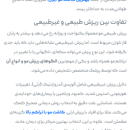
اقدام درمانی، از جمله
بهترین کاشت مو ایران
، ضروری است تا نتایج
طولانی‌مدت به حداکثر برسد.
تفاوت بین ریزش طبیعی و غیرطبیعی
ریزش طبیعی مو معمولا یکنواخت و روزانه رخ می‌دهد و بیشتر به پایان
فاز تلوژن مربوط است. اما ریزش غیرطبیعی نشانه‌هایی دارد که باید جدی
گرفته شود. این نوع ریزش می‌تواند سکه‌ای، ناگهانی یا با تغییر در
تراکم مو همراه باشد و یکی از مهم‌ترین
الگوهای ریزش مو و انواع آن
است که توسط پزشک متخصص تشخیص داده می‌شود.
دلایل ریزش غیرطبیعی شامل آلوپسی آندروژنتیک (ارثی)، تغییرات
هورمونی، استرس شدید، کمبود ویتامین یا بیماری‌های خودایمنی
هستند. شناسایی علت دقیق به انتخاب روش درمانی صحیح کمک
می‌کند، مثلا برای افراد با ریزش ارثی،
کاشت مو با تراکم بالا
گزینه‌ای
مطمئن است. علاوه بر این، انتخاب بهترین مرکز برای درمان، مانند