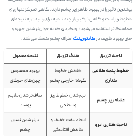
پزشک با بررسی دقیق حرکات صورت، تصمیم می‌گیرد کدام بخش‌ها
بیشترین تاثیر را در بهبود ظاهر زیر چشم دارند. گاهی تمرکز تنها روی
خطوط ریز است و گاهی ترکیبی از چند ناحیه برای رسیدن به نتیجه‌ای
هماهنگ‌تر استفاده می‌شود؛ رویکردی که به جوان‌تر شدن چهره و
حتی بهبود ظریف در
کانتورینگ
اطراف چشم کمک می‌کند.
ناحیه تزریق
هدف تزریق
نتیجه معمول
خطوط پنجه کلاغی
کاهش خطوط
بهبود محسوس
کناری
گوشه خارجی چشم
چین‌های حرکتی
نرم شدن خطوط ریز
صاف‌تر شدن ملایم
عضله زیر چشم
و سطحی
پوست
ایجاد لیفت خفیف و
بازتر شدن نسبی
ناحیه کناری ابرو
کاهش افتادگی
چشم