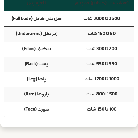
تعداد شات
(pulses)
حدودی
ناحیه بدن
2500
تا
3000
شات
کل بدن کامل
(Full body)
80
تا
150
شات
زیر بغل
(Underarms)
200
تا
300
شات
بیکینی
(Bikini)
350
تا
550
شات
پشت
(Back)
1000
تا
1700
شات
پاها
(Leg)
500
تا
800
شات
بازوها
(Arm)
100
تا
150
شات
صورت
(Face)