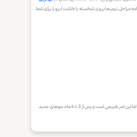
امه مراحل ترمیم ابروی شکسته با کاشت ابرو را برای شما
پس از انجام مراحل فوق، ناحیه کاشت به مدت چند روز نیاز به مراقبت ویژه دارد. موهای کاشته شده معمولا پس از 2 تا 3 هفته می‌ریزند، اما این امر طبیعی است و پس از 3 تا 4 ماه، موهای جدید