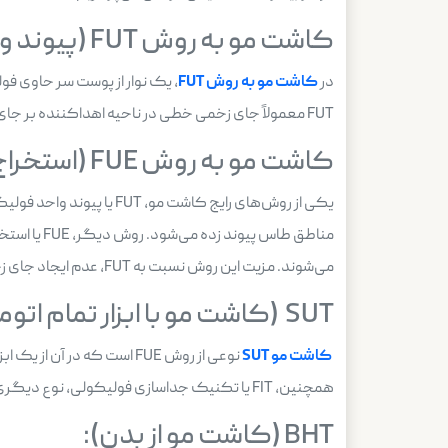
کاشت مو به روش FUT (پیوند واحد فولیکولی):
در
کاشت مو به روش
FUT
، یک نوار از پوست سر حاوی ف
FUT معمولاً جای زخمی خطی در ناحیه اهداکننده بر جای می‌گذارد.
کاشت مو به روش FUE (استخراج واحد فولیکولی):
یکی از روش‌های رایج کاشت مو، FUT یا پیوند واحد فولیکولی است. در
مناطق طاس
می‌شوند. مزیت این روش نسبت به FUT، عدم ایجاد جای زخم خطی است.
SUT (کاشت مو با ابزار تمام اتوماتیک):
کاشت مو SUT
همچنین، FIT یا تکنیک جداسازی فولیکولی، نوع دیگری از FUE است که در آن از ابزار پانچ کوچکتری برای برداشتن فولیکول‌های مو استفاده می‌شود.
BHT (کاشت مو از بدن):