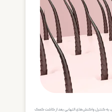
تهاب پس از عمل است. امگا ۳ با داشتن خواص ضدالتهابی قوی، به کنترل واکنش‌های التهابی بعد از کاشت کمک