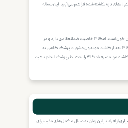
 سر، تغذیه بهتری برای فولیکول‌های تازه کاشته‌شده فراهم می‌آورد. این مساله
، نکته مهمی که نباید از آن غافل شد، تأثیر امگا ۳ بر رقیق شدن خون است. امگا ۳ خاصیت ضدانعقادی دارد و در
بعضی موارد می‌تواند خطر خونریزی را افزایش دهد. به همین دلیل، در روزهای اول بعد از عمل که زخم‌ها هنوز تازه هستند، مصرف امگا ۳ بعد از کاشت مو بدون مشورت پزشک گاهی به
افزایش خونریزی یا طولانی‌تر شدن فرآیند ترمیم منجر می‌شود. برای جلوگیری از بروز این مشکلات، بهتر است در هفته‌های اول بعد از کاشت مو، مصرف امگا ۳ را تحت نظر پزشک انجام دهید.
 از افراد در این زمان به دنبال مکمل‌های مفید برای