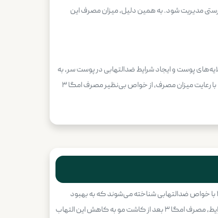
قیق شدن خون به درستی مدیریت شود. به همین دلیل، میزان مصرف این
صر حیاتی است. این اسید چرب با تقویت لایه‌های پوست و ایجاد شرایط ضدالتهابی در پوست سر، به
حفظ سلامت فولیکول‌ها و کاهش احتمال ریزش مجدد کمک می‌کند. بنابراین، اگر می‌خواهید از بهترین نتایج کاشت مو بهره ببرید، با رعایت میزان مصرف، از خواص بی‌نظیر مصرف امگا ۳
پاسخ به این سوال، نیازمند بررسی دقیق خواص امگا ۳ و تاثیرات احتمالی آن بر روند بهبود بعد از کاشت مو است. اسیدهای چرب امگا ۳ با خواص ضدالتهابی شناخته می‌شوند که به بهبود
سلامت پوست سر کمک می‌کنند. بعد از کاشت مو، التهاب طبیعی ناشی از عمل گاهی در اطراف فولیکول‌ها ایجاد می‌شود. در این شرایط، مصرف امگا ۳ بعد از کاشت مو به کاهش این التهاب