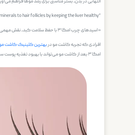
التهابی در بدن، بستر مناسبی برای رشد موها فراهم می‌آور
“Omega 3 fatty acids plays an important role in providing essential vitamins and minerals to hair follicles by keeping the liver healthy.”
« اسیدهای چرب امگا ۳ با حفظ سلامت کبد، نقش مهمی در تامین ویتامین‌ها و مواد معدنی ضروری برای فولیکول‌های مو دارند.»
افرادی که تجربه کاشت مو در
بهترین کلینیک کاشت مو د
امگا ۳ بعد از کاشت مو می‌تواند با بهبود تغذیه پوست سر و کاهش التهاب، روند بهبود را تسریع کند و شرایط را برای رویش موهای جدید مساعد سازد.